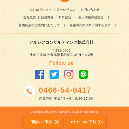
はじめての方へ
｜
みらいサロン
｜
お問い合わせ
｜
会社概要
｜
勧誘方針
｜
ＦＤ宣言
｜
個人情報保護宣言
｜
｜
保険商品のご案内にあたって
｜
金融商品仲介業に関する表示
｜
アルシアコンサルティング株式会社
〒251-0023
神奈川県藤沢市鵠沼花沢町2-3PHビル2階
0466-54-8417
営業時間 平日(月〜金) 9:30-17:30
Copyright(C) 2018 ARXIA CONSULTING Co.,Ltd. all rights reserved.