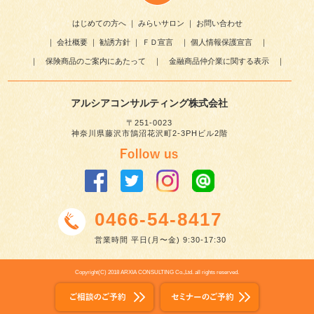
はじめての方へ
｜
みらいサロン
｜
お問い合わせ
｜
会社概要
｜
勧誘方針
｜
ＦＤ宣言
｜
個人情報保護宣言
｜
｜
保険商品のご案内にあたって
｜
金融商品仲介業に関する表示
｜
アルシアコンサルティング株式会社
〒251-0023
神奈川県藤沢市鵠沼花沢町2-3PHビル2階
0466-54-8417
営業時間 平日(月〜金) 9:30-17:30
Copyright(C) 2018 ARXIA CONSULTING Co.,Ltd. all rights reserved.