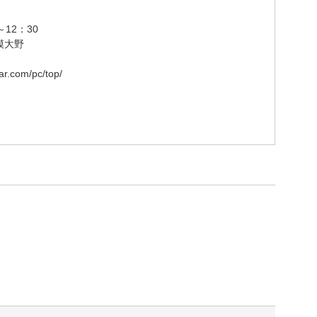
12：30
模大野
ar.com/pc/top/