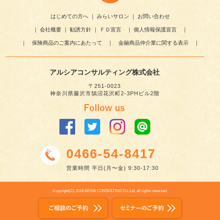
はじめての方へ
｜
みらいサロン
｜
お問い合わせ
｜
会社概要
｜
勧誘方針
｜
ＦＤ宣言
｜
個人情報保護宣言
｜
｜
保険商品のご案内にあたって
｜
金融商品仲介業に関する表示
｜
アルシアコンサルティング株式会社
〒251-0023
神奈川県藤沢市鵠沼花沢町2-3PHビル2階
0466-54-8417
営業時間 平日(月〜金) 9:30-17:30
Copyright(C) 2018 ARXIA CONSULTING Co.,Ltd. all rights reserved.