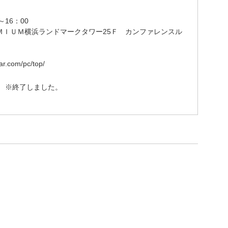
～16：00
ＭＩＵＭ横浜ランドマークタワー25Ｆ カンファレンスル
ar.com/pc/top/
 ※終了しました。