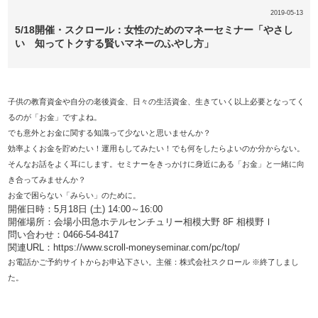
2019-05-13
5/18開催・スクロール：女性のためのマネーセミナー「やさし
い 知ってトクする賢いマネーのふやし方」
子供の教育資金や自分の老後資金、日々の生活資金、生きていく以上必要となってく
るのが「お金」ですよね。
でも意外とお金に関する知識って少ないと思いませんか？
効率よくお金を貯めたい！運用もしてみたい！でも何をしたらよいのか分からない。
そんなお話をよく耳にします。セミナーをきっかけに身近にある「お金」と一緒に向
き合ってみませんか？
お金で困らない「みらい」のために。
開催日時：5月18日 (土) 14:00～16:00
開催場所：会場小田急ホテルセンチュリー相模大野 8F 相模野Ⅰ
問い合わせ：0466-54-8417
関連URL：
https://www.scroll-moneyseminar.com/pc/top/
お電話かご予約サイトからお申込下さい。主催：株式会社スクロール ※終了しまし
た。