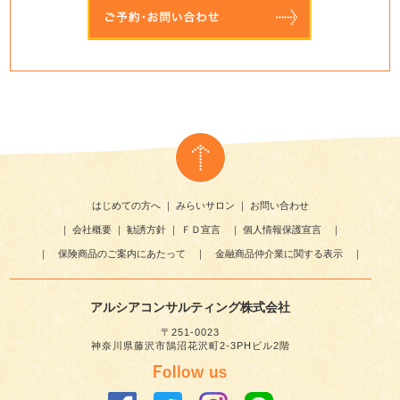
はじめての方へ
｜
みらいサロン
｜
お問い合わせ
｜
会社概要
｜
勧誘方針
｜
ＦＤ宣言
｜
個人情報保護宣言
｜
｜
保険商品のご案内にあたって
｜
金融商品仲介業に関する表示
｜
アルシアコンサルティング株式会社
〒251-0023
神奈川県藤沢市鵠沼花沢町2-3PHビル2階