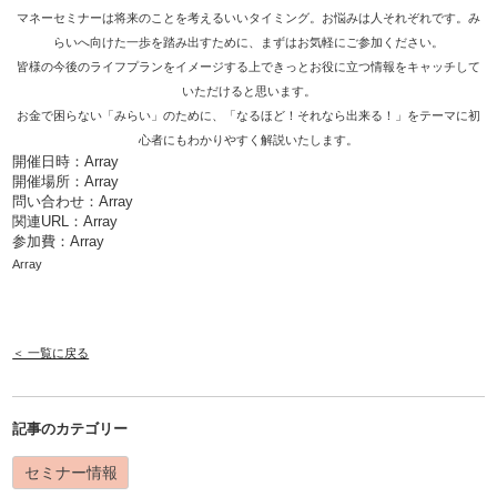
マネーセミナーは将来のことを考えるいいタイミング。お悩みは人それぞれです。み
らいへ向けた一歩を踏み出すために、まずはお気軽にご参加ください。
皆様の今後のライフプランをイメージする上できっとお役に立つ情報をキャッチして
いただけると思います。
お金で困らない「みらい」のために、「なるほど！それなら出来る！」をテーマに初
心者にもわかりやすく解説いたします。
開催日時：Array
開催場所：Array
問い合わせ：Array
関連URL：
Array
参加費：Array
Array
＜ 一覧に戻る
記事のカテゴリー
セミナー情報