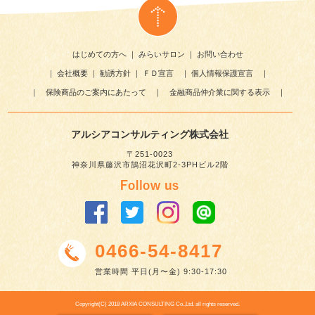
はじめての方へ
｜
みらいサロン
｜
お問い合わせ
｜
会社概要
｜
勧誘方針
｜
ＦＤ宣言
｜
個人情報保護宣言
｜
｜
保険商品のご案内にあたって
｜
金融商品仲介業に関する表示
｜
アルシアコンサルティング株式会社
〒251-0023
神奈川県藤沢市鵠沼花沢町2-3PHビル2階
0466-54-8417
営業時間 平日(月〜金) 9:30-17:30
Copyright(C) 2018 ARXIA CONSULTING Co.,Ltd. all rights reserved.