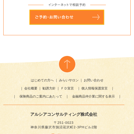
はじめての方へ
｜
みらいサロン
｜
お問い合わせ
｜
会社概要
｜
勧誘方針
｜
ＦＤ宣言
｜
個人情報保護宣言
｜
｜
保険商品のご案内にあたって
｜
金融商品仲介業に関する表示
｜
アルシアコンサルティング株式会社
〒251-0023
神奈川県藤沢市鵠沼花沢町2-3PHビル2階