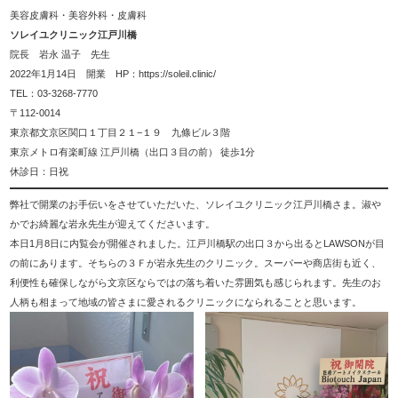
美容皮膚科・美容外科・皮膚科
ソレイユクリニック江戸川橋
院長 岩永 温子 先生
2022年1月14日 開業 HP：
https://soleil.clinic/
TEL：03-3268-7770
〒112-0014
東京都文京区関口１丁目２１−１９ 九條ビル３階
東京メトロ有楽町線 江戸川橋（出口３目の前） 徒歩1分
休診日：日祝
弊社で開業のお手伝いをさせていただいた、ソレイユクリニック江戸川橋さま。淑や
かでお綺麗な岩永先生が迎えてくださいます。
本日1月8日に内覧会が開催されました。江戸川橋駅の出口３から出るとLAWSONが目
の前にあります。そちらの３Ｆが岩永先生のクリニック。スーパーや商店街も近く、
利便性も確保しながら文京区ならではの落ち着いた雰囲気も感じられます。先生のお
人柄も相まって地域の皆さまに愛されるクリニックになられることと思います。