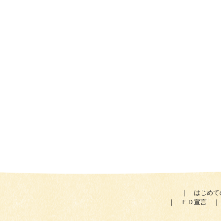
｜
はじめて
｜
ＦＤ宣言