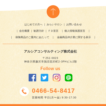
はじめての方へ
｜
みらいサロン
｜
お問い合わせ
｜
会社概要
｜
勧誘方針
｜
ＦＤ宣言
｜
個人情報保護宣言
｜
｜
保険商品のご案内にあたって
｜
金融商品仲介業に関する表示
｜
アルシアコンサルティング株式会社
〒251-0023
神奈川県藤沢市鵠沼花沢町2-3PHビル2階
0466-54-8417
営業時間 平日(月〜金) 9:30-17:30